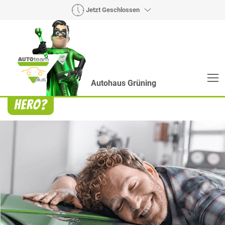
Jetzt Geschlossen
Autohaus Grüning
Heroes? Findet man bei uns!
Wie auch wir bringen Handmaker Herby, Rollin‘
Robby und Engineering Esy mit ihrer Superpower
jeden Wagen wieder auf die Bahn.